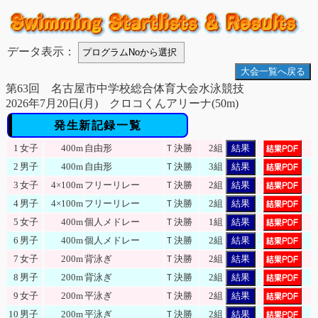
データ表示：
大会一覧へ戻る
第63回 名古屋市中学校総合体育大会水泳競技
2026年7月20日(月) クロコくんアリーナ(50m)
発生新記録一覧
1
女子
400m
自由形
Ｔ決勝
2組
結果
2
男子
400m
自由形
Ｔ決勝
3組
結果
3
女子
4×100m
フリーリレー
Ｔ決勝
2組
結果
4
男子
4×100m
フリーリレー
Ｔ決勝
2組
結果
5
女子
400m
個人メドレー
Ｔ決勝
1組
結果
6
男子
400m
個人メドレー
Ｔ決勝
2組
結果
7
女子
200m
背泳ぎ
Ｔ決勝
2組
結果
8
男子
200m
背泳ぎ
Ｔ決勝
2組
結果
9
女子
200m
平泳ぎ
Ｔ決勝
2組
結果
10
男子
200m
平泳ぎ
Ｔ決勝
2組
結果