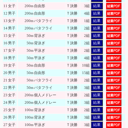
11
女子
200m
自由形
Ｔ決勝
3組
結果
12
男子
200m
自由形
Ｔ決勝
4組
結果
13
女子
200m
バタフライ
Ｔ決勝
1組
結果
14
男子
200m
バタフライ
Ｔ決勝
2組
結果
15
女子
50m
背泳ぎ
Ｔ決勝
2組
結果
16
男子
50m
背泳ぎ
Ｔ決勝
2組
結果
17
女子
50m
平泳ぎ
Ｔ決勝
2組
結果
18
男子
50m
平泳ぎ
Ｔ決勝
4組
結果
19
女子
50m
自由形
Ｔ決勝
10組
結果
20
男子
50m
自由形
Ｔ決勝
15組
結果
21
女子
50m
バタフライ
Ｔ決勝
2組
結果
22
男子
50m
バタフライ
Ｔ決勝
3組
結果
23
女子
200m
個人メドレー
Ｔ決勝
2組
結果
24
男子
200m
個人メドレー
Ｔ決勝
3組
結果
25
女子
100m
背泳ぎ
Ｔ決勝
2組
結果
26
男子
100m
背泳ぎ
Ｔ決勝
3組
結果
27
女子
100m
平泳ぎ
Ｔ決勝
3組
結果