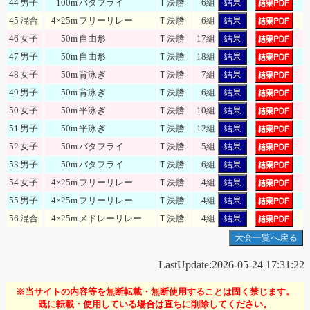
44
男子
100m
バタフライ
Ｔ決勝
6組
結果
45
混合
4×25m
フリーリレー
Ｔ決勝
6組
結果
46
女子
50m
自由形
Ｔ決勝
17組
結果
47
男子
50m
自由形
Ｔ決勝
18組
結果
48
女子
50m
背泳ぎ
Ｔ決勝
7組
結果
49
男子
50m
背泳ぎ
Ｔ決勝
6組
結果
50
女子
50m
平泳ぎ
Ｔ決勝
10組
結果
51
男子
50m
平泳ぎ
Ｔ決勝
12組
結果
52
女子
50m
バタフライ
Ｔ決勝
5組
結果
53
男子
50m
バタフライ
Ｔ決勝
6組
結果
54
女子
4×25m
フリーリレー
Ｔ決勝
4組
結果
55
男子
4×25m
フリーリレー
Ｔ決勝
4組
結果
56
混合
4×25m
メドレーリレー
Ｔ決勝
4組
結果
大会一覧へ戻る
LastUpdate:2026-05-24 17:31:22
※当サイトの内容等を無断転載・無断使用することは固く禁じます。
既に転載・使用している場合は直ちに削除してください。