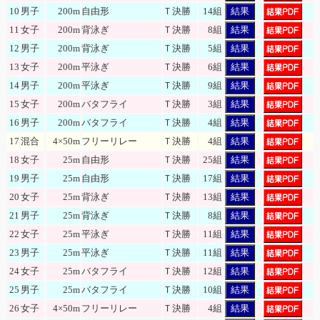
10
男子
200m
自由形
Ｔ決勝
14組
結果
11
女子
200m
背泳ぎ
Ｔ決勝
8組
結果
12
男子
200m
背泳ぎ
Ｔ決勝
5組
結果
13
女子
200m
平泳ぎ
Ｔ決勝
6組
結果
14
男子
200m
平泳ぎ
Ｔ決勝
9組
結果
15
女子
200m
バタフライ
Ｔ決勝
3組
結果
16
男子
200m
バタフライ
Ｔ決勝
4組
結果
17
混合
4×50m
フリーリレー
Ｔ決勝
4組
結果
18
女子
25m
自由形
Ｔ決勝
25組
結果
19
男子
25m
自由形
Ｔ決勝
17組
結果
20
女子
25m
背泳ぎ
Ｔ決勝
13組
結果
21
男子
25m
背泳ぎ
Ｔ決勝
8組
結果
22
女子
25m
平泳ぎ
Ｔ決勝
11組
結果
23
男子
25m
平泳ぎ
Ｔ決勝
11組
結果
24
女子
25m
バタフライ
Ｔ決勝
12組
結果
25
男子
25m
バタフライ
Ｔ決勝
10組
結果
26
女子
4×50m
フリーリレー
Ｔ決勝
4組
結果