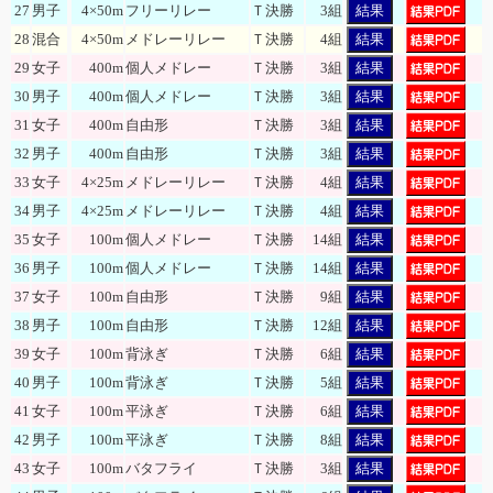
27
男子
4×50m
フリーリレー
Ｔ決勝
3組
結果
28
混合
4×50m
メドレーリレー
Ｔ決勝
4組
結果
29
女子
400m
個人メドレー
Ｔ決勝
3組
結果
30
男子
400m
個人メドレー
Ｔ決勝
3組
結果
31
女子
400m
自由形
Ｔ決勝
3組
結果
32
男子
400m
自由形
Ｔ決勝
3組
結果
33
女子
4×25m
メドレーリレー
Ｔ決勝
4組
結果
34
男子
4×25m
メドレーリレー
Ｔ決勝
4組
結果
35
女子
100m
個人メドレー
Ｔ決勝
14組
結果
36
男子
100m
個人メドレー
Ｔ決勝
14組
結果
37
女子
100m
自由形
Ｔ決勝
9組
結果
38
男子
100m
自由形
Ｔ決勝
12組
結果
39
女子
100m
背泳ぎ
Ｔ決勝
6組
結果
40
男子
100m
背泳ぎ
Ｔ決勝
5組
結果
41
女子
100m
平泳ぎ
Ｔ決勝
6組
結果
42
男子
100m
平泳ぎ
Ｔ決勝
8組
結果
43
女子
100m
バタフライ
Ｔ決勝
3組
結果