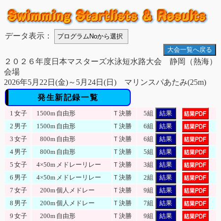
データ表示：
大会一覧へ戻る
２０２６年度日本マスターズ水泳短水路大会 静岡（熱海）
会場
2026年5月22日(金)～5月24日(日) マリンスパあたみ(25m)
発生新記録一覧
1
女子
1500m
自由形
Ｔ決勝
5組
結果
2
男子
1500m
自由形
Ｔ決勝
6組
結果
3
女子
800m
自由形
Ｔ決勝
6組
結果
4
男子
800m
自由形
Ｔ決勝
5組
結果
5
女子
4×50m
メドレーリレー
Ｔ決勝
3組
結果
6
男子
4×50m
メドレーリレー
Ｔ決勝
2組
結果
7
女子
200m
個人メドレー
Ｔ決勝
9組
結果
8
男子
200m
個人メドレー
Ｔ決勝
7組
結果
9
女子
200m
自由形
Ｔ決勝
9組
結果