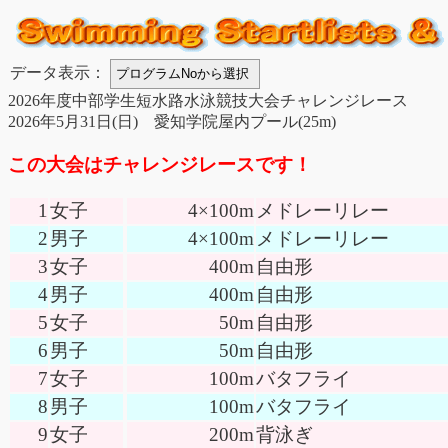
データ表示：
2026年度中部学生短水路水泳競技大会チャレンジレース
2026年5月31日(日) 愛知学院屋内プール(25m)
この大会はチャレンジレースです！
1
女子
4×100m
メドレーリレー
2
男子
4×100m
メドレーリレー
3
女子
400m
自由形
4
男子
400m
自由形
5
女子
50m
自由形
6
男子
50m
自由形
7
女子
100m
バタフライ
8
男子
100m
バタフライ
9
女子
200m
背泳ぎ