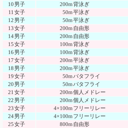
10
男子
200m
背泳ぎ
11
女子
50m
平泳ぎ
12
男子
50m
平泳ぎ
13
女子
200m
自由形
14
男子
200m
自由形
15
女子
100m
背泳ぎ
16
男子
100m
背泳ぎ
17
女子
200m
平泳ぎ
18
男子
200m
平泳ぎ
19
女子
50m
バタフライ
20
男子
50m
バタフライ
21
女子
200m
個人メドレー
22
男子
200m
個人メドレー
23
女子
4×100m
フリーリレー
24
男子
4×100m
フリーリレー
25
女子
800m
自由形