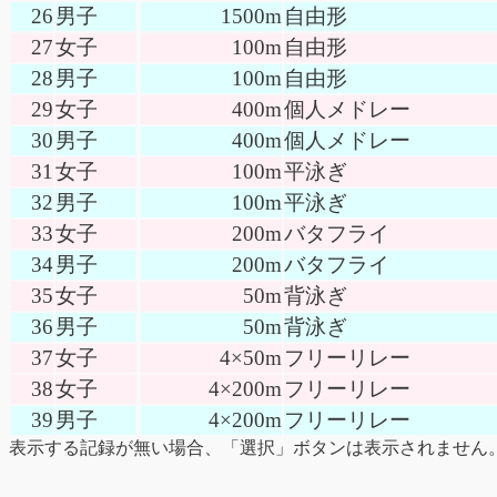
26
男子
1500m
自由形
27
女子
100m
自由形
28
男子
100m
自由形
29
女子
400m
個人メドレー
30
男子
400m
個人メドレー
31
女子
100m
平泳ぎ
32
男子
100m
平泳ぎ
33
女子
200m
バタフライ
34
男子
200m
バタフライ
35
女子
50m
背泳ぎ
36
男子
50m
背泳ぎ
37
女子
4×50m
フリーリレー
38
女子
4×200m
フリーリレー
39
男子
4×200m
フリーリレー
表示する記録が無い場合、「選択」ボタンは表示されません