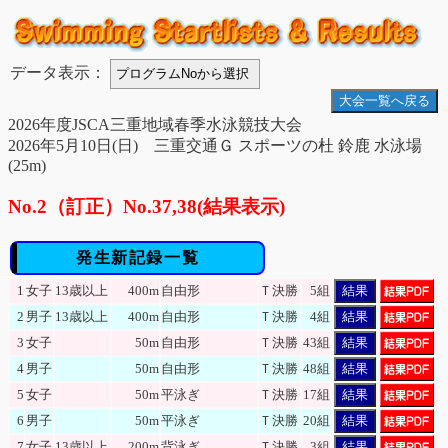
データ表示：
大会一覧へ戻る
2026年度JSCA三重地域春季水泳競技大会
2026年5月10日(日) 三重交通Ｇ スポーツの杜 鈴鹿 水泳場
(25m)
No.2（訂正）No.37,38(結果表示)
発生新記録一覧
1
女子
13歳以上
400m
自由形
Ｔ決勝
5組
結果
2
男子
13歳以上
400m
自由形
Ｔ決勝
4組
結果
3
女子
50m
自由形
Ｔ決勝
43組
結果
4
男子
50m
自由形
Ｔ決勝
48組
結果
5
女子
50m
平泳ぎ
Ｔ決勝
17組
結果
6
男子
50m
平泳ぎ
Ｔ決勝
20組
結果
7
女子
13歳以上
200m
背泳ぎ
Ｔ決勝
3組
結果