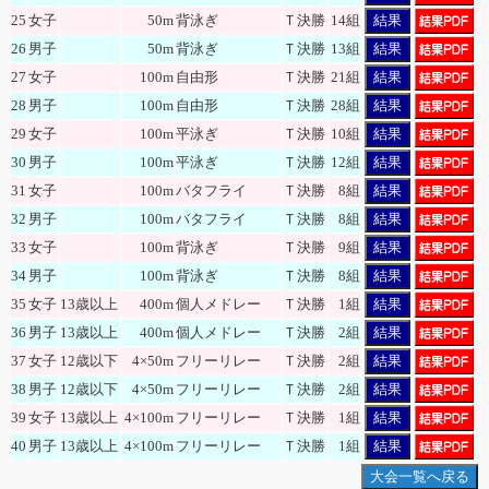
25
女子
50m
背泳ぎ
Ｔ決勝
14組
結果
26
男子
50m
背泳ぎ
Ｔ決勝
13組
結果
27
女子
100m
自由形
Ｔ決勝
21組
結果
28
男子
100m
自由形
Ｔ決勝
28組
結果
29
女子
100m
平泳ぎ
Ｔ決勝
10組
結果
30
男子
100m
平泳ぎ
Ｔ決勝
12組
結果
31
女子
100m
バタフライ
Ｔ決勝
8組
結果
32
男子
100m
バタフライ
Ｔ決勝
8組
結果
33
女子
100m
背泳ぎ
Ｔ決勝
9組
結果
34
男子
100m
背泳ぎ
Ｔ決勝
8組
結果
35
女子
13歳以上
400m
個人メドレー
Ｔ決勝
1組
結果
36
男子
13歳以上
400m
個人メドレー
Ｔ決勝
2組
結果
37
女子
12歳以下
4×50m
フリーリレー
Ｔ決勝
2組
結果
38
男子
12歳以下
4×50m
フリーリレー
Ｔ決勝
2組
結果
39
女子
13歳以上
4×100m
フリーリレー
Ｔ決勝
1組
結果
40
男子
13歳以上
4×100m
フリーリレー
Ｔ決勝
1組
結果
大会一覧へ戻る