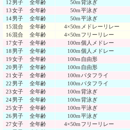
12
男子
全年齢
50m
背泳ぎ
13
女子
全年齢
50m
平泳ぎ
14
男子
全年齢
50m
平泳ぎ
15
混合
全年齢
4×50m
メドレーリレー
16
混合
全年齢
4×50m
フリーリレー
17
女子
全年齢
100m
個人メドレー
18
男子
全年齢
100m
個人メドレー
19
女子
全年齢
100m
自由形
20
男子
全年齢
100m
自由形
21
女子
全年齢
100m
バタフライ
22
男子
全年齢
100m
バタフライ
23
女子
全年齢
100m
背泳ぎ
24
男子
全年齢
100m
背泳ぎ
25
女子
全年齢
100m
平泳ぎ
26
男子
全年齢
100m
平泳ぎ
27
女子
全年齢
4×50m
フリーリレー