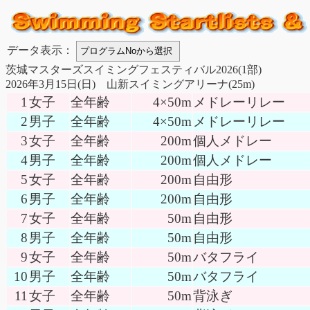
データ表示：
茨城マスターズスイミングフェスティバル2026(1部)
2026年3月15日(日) 山新スイミングアリーナ(25m)
1
女子
全年齢
4×50m
メドレーリレー
2
男子
全年齢
4×50m
メドレーリレー
3
女子
全年齢
200m
個人メドレー
4
男子
全年齢
200m
個人メドレー
5
女子
全年齢
200m
自由形
6
男子
全年齢
200m
自由形
7
女子
全年齢
50m
自由形
8
男子
全年齢
50m
自由形
9
女子
全年齢
50m
バタフライ
10
男子
全年齢
50m
バタフライ
11
女子
全年齢
50m
背泳ぎ