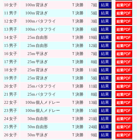
10
女子
100m
背泳ぎ
Ｔ決勝
7組
結果
11
男子
100m
背泳ぎ
Ｔ決勝
5組
結果
12
女子
100m
バタフライ
Ｔ決勝
3組
結果
13
男子
100m
バタフライ
Ｔ決勝
6組
結果
14
女子
25m
自由形
Ｔ決勝
19組
結果
15
男子
25m
自由形
Ｔ決勝
12組
結果
16
女子
25m
平泳ぎ
Ｔ決勝
7組
結果
17
男子
25m
平泳ぎ
Ｔ決勝
8組
結果
18
女子
25m
背泳ぎ
Ｔ決勝
11組
結果
19
男子
25m
背泳ぎ
Ｔ決勝
5組
結果
20
女子
25m
バタフライ
Ｔ決勝
11組
結果
21
男子
25m
バタフライ
Ｔ決勝
8組
結果
22
女子
100m
個人メドレー
Ｔ決勝
13組
結果
23
男子
100m
個人メドレー
Ｔ決勝
15組
結果
24
女子
50m
自由形
Ｔ決勝
21組
結果
25
男子
50m
自由形
Ｔ決勝
24組
結果
26
女子
50m
平泳ぎ
Ｔ決勝
9組
結果