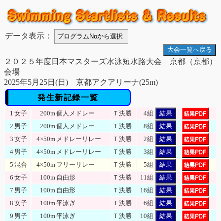
データ表示：
大会一覧へ戻る
２０２５年度日本マスターズ水泳短水路大会 京都（京都）
会場
2025年5月25日(日) 京都アクアリーナ(25m)
発生新記録一覧
1
女子
200m
個人メドレー
Ｔ決勝
4組
結果
2
男子
200m
個人メドレー
Ｔ決勝
8組
結果
3
女子
4×50m
メドレーリレー
Ｔ決勝
2組
結果
4
男子
4×50m
メドレーリレー
Ｔ決勝
3組
結果
5
混合
4×50m
フリーリレー
Ｔ決勝
5組
結果
6
女子
100m
自由形
Ｔ決勝
11組
結果
7
男子
100m
自由形
Ｔ決勝
16組
結果
8
女子
100m
平泳ぎ
Ｔ決勝
6組
結果
9
男子
100m
平泳ぎ
Ｔ決勝
10組
結果