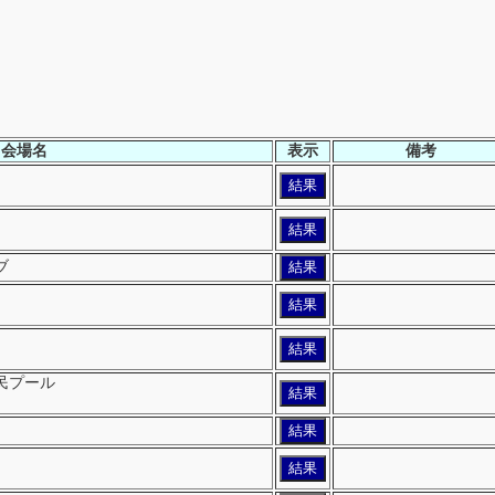
会場名
表示
備考
結果
結果
ブ
結果
結果
結果
民プール
結果
結果
結果