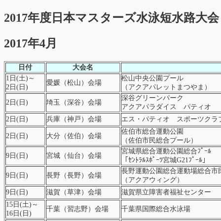
2017年度日本マスターズ水泳短水路大会
2017年4月
日付
大会名
1日(土)～
松山中央公園プール
愛媛（松山）会場
2日(日)
（アクアパレットまつやま）
深谷グリーンパーク
2日(日)
埼玉（深谷）会場
アクアパラダイス パティオ
2日(日)
兵庫（神戸）会場
エス・パティオ スポーツクラ
佐伯市総合運動公園
2日(日)
大分（佐伯）会場
（佐伯市民総合プール）
宮城県総合運動公園総合ﾌﾟｰﾙ
9日(日)
宮城（仙台）会場
「ｾﾝﾄﾗﾙｽﾎﾟｰﾂ宮城G21ﾌﾟｰﾙ」
長野運動公園総合運動場総合市
9日(日)
長野（長野）会場
（アクアウィング）
9日(日)
滋賀（草津）会場
滋賀県立障害者福祉センター
15日(土)～
千葉（習志野）会場
千葉県国際総合水泳場
16日(日)