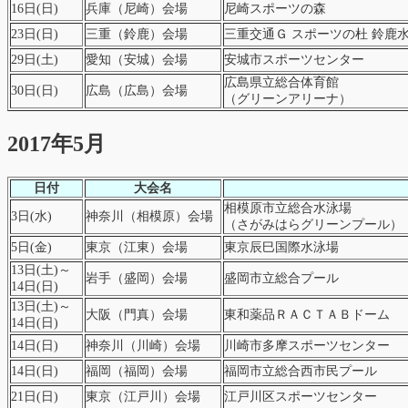
16日(日)
兵庫（尼崎）会場
尼崎スポーツの森
23日(日)
三重（鈴鹿）会場
三重交通Ｇ スポーツの杜 鈴鹿
29日(土)
愛知（安城）会場
安城市スポーツセンター
広島県立総合体育館
30日(日)
広島（広島）会場
（グリーンアリーナ）
2017年5月
日付
大会名
相模原市立総合水泳場
3日(水)
神奈川（相模原）会場
（さがみはらグリーンプール）
5日(金)
東京（江東）会場
東京辰巳国際水泳場
13日(土)～
岩手（盛岡）会場
盛岡市立総合プール
14日(日)
13日(土)～
大阪（門真）会場
東和薬品ＲＡＣＴＡＢドーム
14日(日)
14日(日)
神奈川（川崎）会場
川崎市多摩スポーツセンター
14日(日)
福岡（福岡）会場
福岡市立総合西市民プール
21日(日)
東京（江戸川）会場
江戸川区スポーツセンター