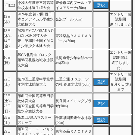
令和８年度東三河高等
豊橋市屋内プール・ア
選択
8日(土)
学校水泳選手権大会
イスアリーナ(50m)
2026年度 第22回 西日
エントリー確
12日
本コメディカル学生水
金沢プール(50m)
認期間
(水)
泳競技大会
終了しました
13日
2026 YMCA OSAKA O
PEN 水泳競技大会
(木)～
東和薬品ＲＡＣＴＡＢ
兼 第50回全国ＹＭＣ
14日
ドーム(50m)
Ａ少年少女水泳大会
(金)
エントリー確
JSCA北海道ブロック
16日
認期間は
北海道青少年会館comp
第98回札幌地域水泳競
(日)
ass(25m)
終了しまし
技大会
た。
エントリー確
22日
第78回三重県中学校学
三重交通Ｇ スポーツ
認期間
選択
(土)
年別水泳競技大会
の杜 鈴鹿水泳場(50m)
８月６日(木)
まで
22日
第61回全国高等専門学
(土)～
校体育大会
長良川スイミングプラ
選択
23日
第32回全国高等専門学
ザ(50m)
(日)
校水泳競技大会
29日
第31回JSCAマスター
千葉県国際総合水泳場
選択
(土)
ズカップ
(50m)
第31回コ・ス・パキッ
29日
東和薬品ＲＡＣＴＡＢ
ズスイミングチャレン