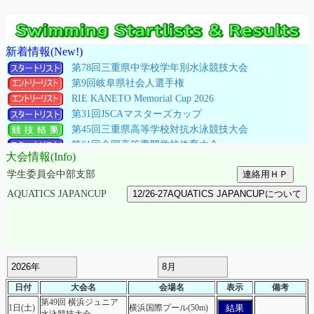
新着情報(New!)
第78回三重県中学校学年別水泳競技大会
第9回岐阜県社会人選手権
RIE KANETO Memorial Cup 2026
第31回JSCAマスターズカップ
第45回三重県高等学校対抗水泳競技大会
第61回全国高等専門学校体育大会
大会情報(Info)
横浜市民スポーツ大会(高校生)
学生委員会中部支部
第3回埼玉県マスターズ選手権水泳競技大会
横浜市民スポーツ大会(中学・一般)
AQUATICS JAPANCUP
愛知県スプリント選手権水泳競技大会
とびうお杯全国少年少女水泳競技大会
名古屋市民スポーツ祭
第49回 横浜ジュニア水泳競技大会
第６３回名古屋地区高等学校水泳競技大会
全九州SC夏季水泳競技大会
日付
大会名
会場名
表示
備考
愛知県中学校
第49回 横浜ジュニア
結果
1日(土)
横浜国際プール(50m)
第49回(2026年度)全国JOC夏季予選会チャレンジレー