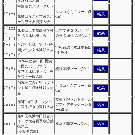
水泳競技大会
ス
中部電力パワーグリッ
ト
令和８年度尾張・知多支部合同水泳競技大会
クロコくんアリーナ(5
結果
1日(土)
第68回なごや市民スポ
0m)
令和８年度東三河高等学校水泳選手権大会
ーツ祭水泳競技大会
第17回チャレンジスイムミートin Shiga チャレンジ
1日(土)
第45回三重県高等学校
三重交通Ｇ スポーツ
第17回チャレンジスイムミートin Shiga
結果
～
対抗水泳競技大会
の杜 鈴鹿水泳場(50m)
第49回(2026年度)全国JOC夏季水泳競技大会岐阜県予
2日(日)
選会
1日(土)
とびうお杯 第41回全
浜松市総合水泳場ToBi
第47回北海道中学校水泳大会
結果
～
国少年少女水泳競技大
O(50m)
2日(日)
会
令和８年度第79回三重県中学校水泳競技大会
2026年度 第81回 横浜
市民スポーツ大会
結果
2日(日)
横浜国際プール(50m)
夏季水泳競技大会 中
学校・一般の部
2026年度愛知県スプリ
クロコくんアリーナ(5
結果
2日(日)
ント選手権水泳競技大
0m)
会
立教学院セントポール
第3回埼玉県マスター
結果
2日(日)
ズアクアテックセンタ
ズ選手権水泳競技大会
ー(50m)
第81回横浜市民総合ス
ポーツ大会夏季水泳競
結果
3日(月)
横浜国際プール(50m)
技大会
(高校生の部)